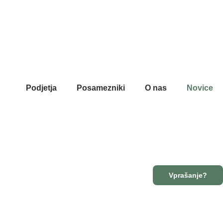
Podjetja
Posamezniki
O nas
Novice
Vprašanje?